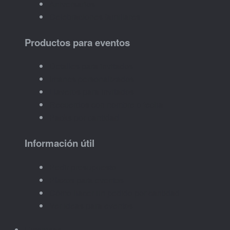
Aniversarios
Celebraciones familiares
Productos para eventos
Detalles para invitados
Imanes personalizados
Llaveros para invitados
Recuerdos con nombre o fecha
Packs por cantidad
Información útil
Pedir presupuesto
Plazos para eventos
Cómo hacer un pedido por cantidad
Ver ideas para eventos
Empresas