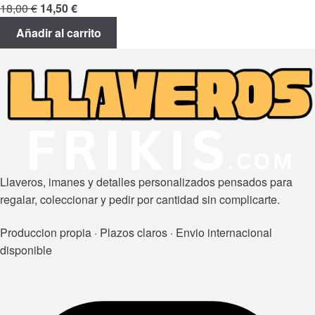
El
El
18,00
€
14,50
€
precio
precio
Añadir al carrito
original
actual
era:
es:
18,00 €.
14,50 €.
Llaveros, imanes y detalles personalizados pensados para
regalar, coleccionar y pedir por cantidad sin complicarte.
Produccion propia · Plazos claros · Envio internacional
disponible