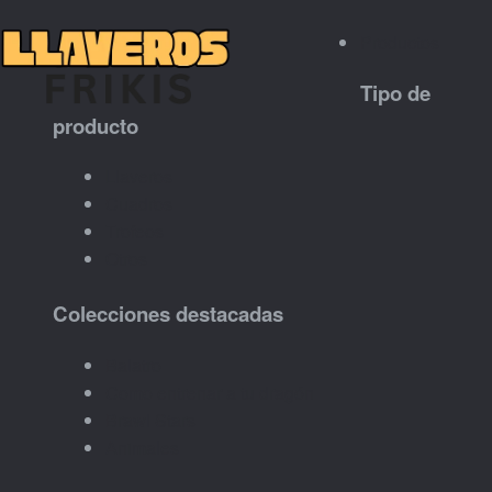
Productos
Tipo de
producto
Llaveros
Cuadros
Trofeos
Otros
Colecciones destacadas
Balatro
Como entrenar a tu dragón
Brawl Stars
Animales