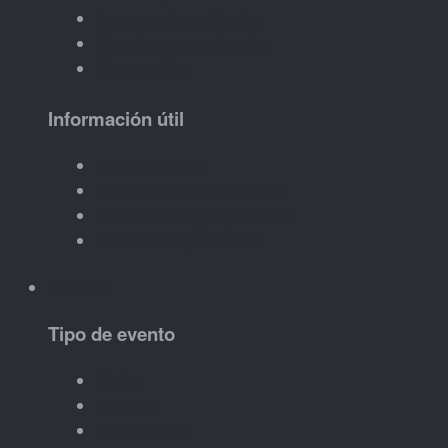
Imanes personalizados
Regalos personalizados
Crear tu idea
Información útil
Cómo funciona
Plazos de personalización
Qué datos tengo que enviar
Ver ideas de productos
Eventos
Tipo de evento
Bodas
Bautizos
Comuniones