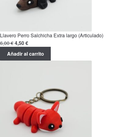
Llavero Perro Salchicha Extra largo (Articulado)
El
El
6,00
€
4,50
€
precio
precio
Añadir al carrito
original
actual
era:
es:
6,00 €.
4,50 €.