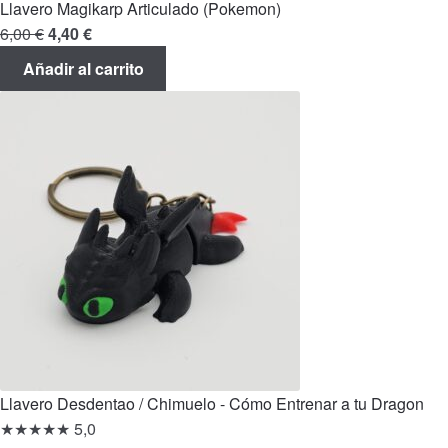
Llavero Magikarp Articulado (Pokemon)
El
El
6,00
€
4,40
€
precio
precio
Añadir al carrito
original
actual
era:
es:
6,00 €.
4,40 €.
Llavero Desdentao / Chimuelo - Cómo Entrenar a tu Dragon
★★★★★
5,0