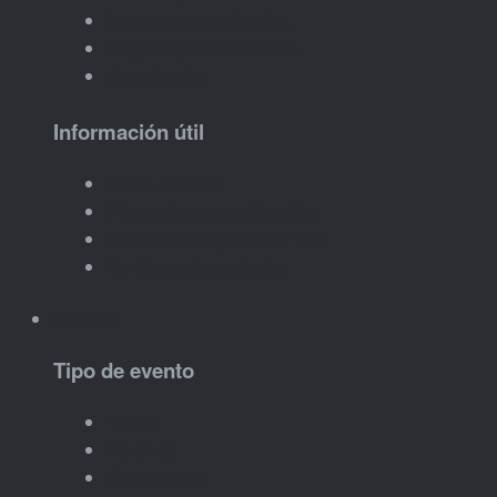
Imanes personalizados
Regalos personalizados
Crear tu idea
Información útil
Cómo funciona
Plazos de personalización
Qué datos tengo que enviar
Ver ideas de productos
Eventos
Tipo de evento
Bodas
Bautizos
Comuniones