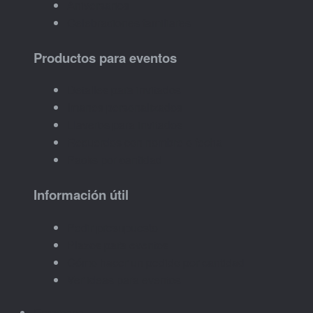
Aniversarios
Celebraciones familiares
Productos para eventos
Detalles para invitados
Imanes personalizados
Llaveros para invitados
Recuerdos con nombre o fecha
Packs por cantidad
Información útil
Pedir presupuesto
Plazos para eventos
Cómo hacer un pedido por cantidad
Ver ideas para eventos
Empresas