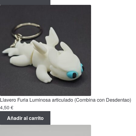
original
actual
era:
es:
6,00 €.
5,00 €.
Llavero Furia Luminosa articulado (Combina con Desdentao)
4,50
€
Añadir al carrito