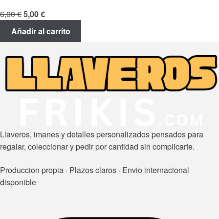
El
El
6,00
€
5,00
€
precio
precio
Añadir al carrito
original
actual
era:
es:
6,00 €.
5,00 €.
Llaveros, imanes y detalles personalizados pensados para
regalar, coleccionar y pedir por cantidad sin complicarte.
Produccion propia · Plazos claros · Envio internacional
disponible