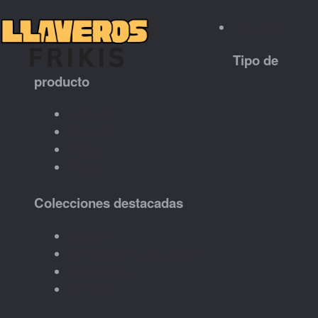
Productos
Tipo de
producto
Llaveros
Cuadros
Trofeos
Otros
Colecciones destacadas
Balatro
Como entrenar a tu dragón
Brawl Stars
Animales