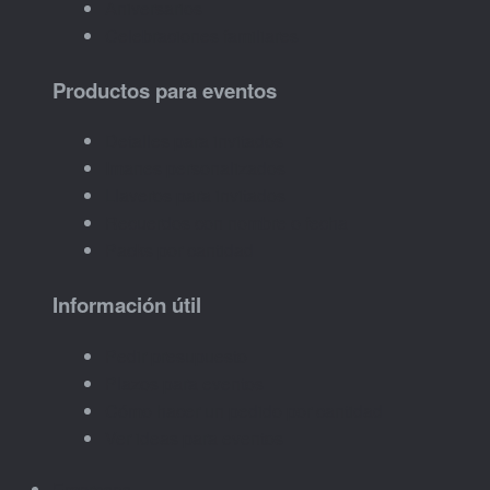
Aniversarios
Celebraciones familiares
Productos para eventos
Detalles para invitados
Imanes personalizados
Llaveros para invitados
Recuerdos con nombre o fecha
Packs por cantidad
Información útil
Pedir presupuesto
Plazos para eventos
Cómo hacer un pedido por cantidad
Ver ideas para eventos
Empresas