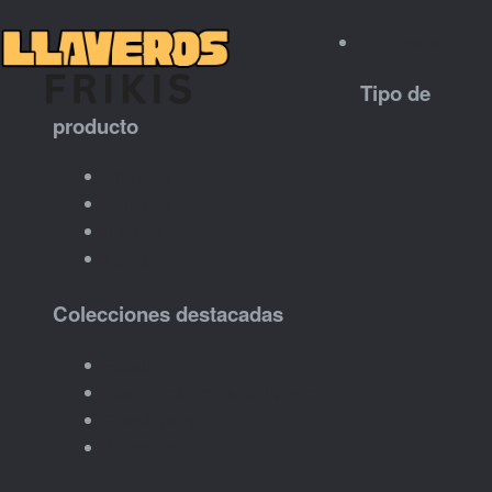
Productos
Tipo de
producto
Llaveros
Cuadros
Trofeos
Otros
Colecciones destacadas
Balatro
Como entrenar a tu dragón
Brawl Stars
Animales