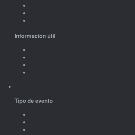
Imanes personalizados
Regalos personalizados
Crear tu idea
Información útil
Cómo funciona
Plazos de personalización
Qué datos tengo que enviar
Ver ideas de productos
Eventos
Tipo de evento
Bodas
Bautizos
Comuniones