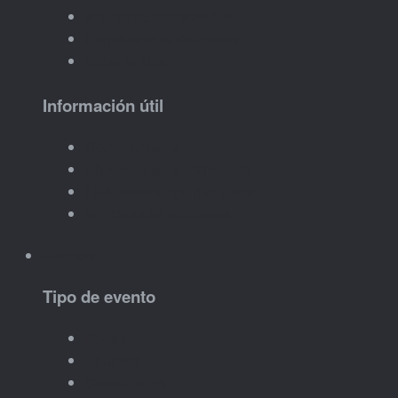
Imanes personalizados
Regalos personalizados
Crear tu idea
Información útil
Cómo funciona
Plazos de personalización
Qué datos tengo que enviar
Ver ideas de productos
Eventos
Tipo de evento
Bodas
Bautizos
Comuniones