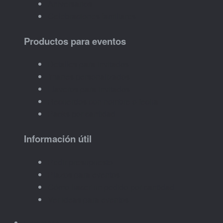
Aniversarios
Celebraciones familiares
Productos para eventos
Detalles para invitados
Imanes personalizados
Llaveros para invitados
Recuerdos con nombre o fecha
Packs por cantidad
Información útil
Pedir presupuesto
Plazos para eventos
Cómo hacer un pedido por cantidad
Ver ideas para eventos
Empresas