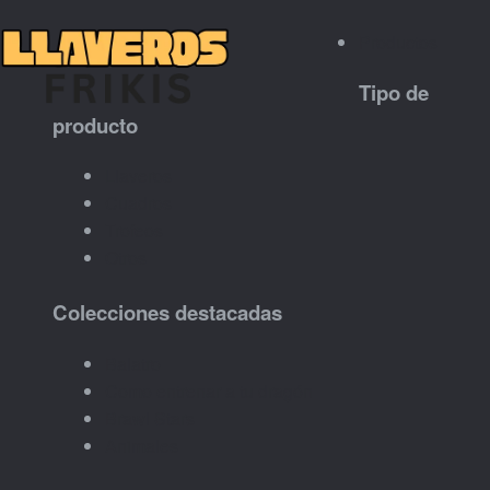
Productos
Tipo de
producto
Llaveros
Cuadros
Trofeos
Otros
Colecciones destacadas
Balatro
Como entrenar a tu dragón
Brawl Stars
Animales