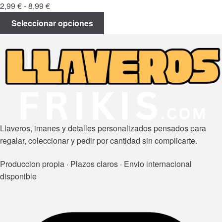
Rango
2,99
€
-
8,99
€
de
Seleccionar opciones
precios:
desde
2,99 €
hasta
8,99 €
Llaveros, imanes y detalles personalizados pensados para
regalar, coleccionar y pedir por cantidad sin complicarte.
Produccion propia · Plazos claros · Envio internacional
disponible