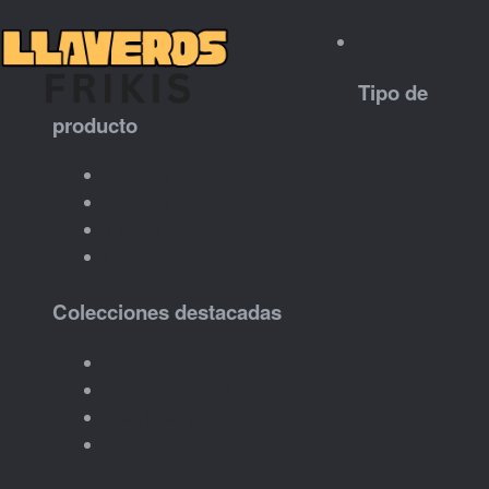
Productos
Tipo de
producto
Llaveros
Cuadros
Trofeos
Otros
Colecciones destacadas
Balatro
Como entrenar a tu dragón
Brawl Stars
Animales