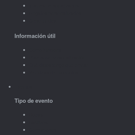
Imanes personalizados
Regalos personalizados
Crear tu idea
Información útil
Cómo funciona
Plazos de personalización
Qué datos tengo que enviar
Ver ideas de productos
Eventos
Tipo de evento
Bodas
Bautizos
Comuniones