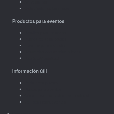
Aniversarios
Celebraciones familiares
Productos para eventos
Detalles para invitados
Imanes personalizados
Llaveros para invitados
Recuerdos con nombre o fecha
Packs por cantidad
Información útil
Pedir presupuesto
Plazos para eventos
Cómo hacer un pedido por cantidad
Ver ideas para eventos
Empresas