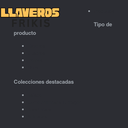
Productos
Tipo de
producto
Llaveros
Cuadros
Trofeos
Otros
Colecciones destacadas
Balatro
Como entrenar a tu dragón
Brawl Stars
Animales