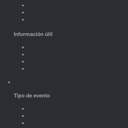
Imanes personalizados
Regalos personalizados
Crear tu idea
Información útil
Cómo funciona
Plazos de personalización
Qué datos tengo que enviar
Ver ideas de productos
Eventos
Tipo de evento
Bodas
Bautizos
Comuniones