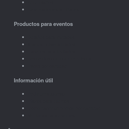
Aniversarios
Celebraciones familiares
Productos para eventos
Detalles para invitados
Imanes personalizados
Llaveros para invitados
Recuerdos con nombre o fecha
Packs por cantidad
Información útil
Pedir presupuesto
Plazos para eventos
Cómo hacer un pedido por cantidad
Ver ideas para eventos
Empresas