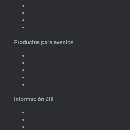
Bautizos
Comuniones
Aniversarios
Celebraciones familiares
Productos para eventos
Detalles para invitados
Imanes personalizados
Llaveros para invitados
Recuerdos con nombre o fecha
Packs por cantidad
Información útil
Pedir presupuesto
Plazos para eventos
Cómo hacer un pedido por cantidad