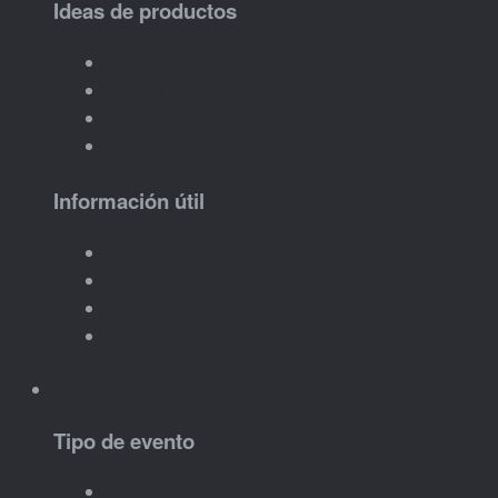
Ideas de productos
Llaveros personalizados
Imanes personalizados
Regalos personalizados
Crear tu idea
Información útil
Cómo funciona
Plazos de personalización
Qué datos tengo que enviar
Ver ideas de productos
Eventos
Tipo de evento
Bodas