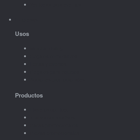
Ver ideas para eventos
Empresas
Usos
Merchandising
Regalos corporativos
Ferias y eventos
Regalos para equipos
Acciones promocionales
Productos
Llaveros con logo
Imanes corporativos
Packs promocionales
Piezas promocionales