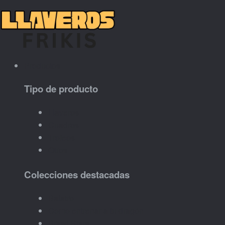
Productos
Tipo de producto
Llaveros
Cuadros
Trofeos
Otros
Colecciones destacadas
Balatro
Como entrenar a tu dragón
Brawl Stars