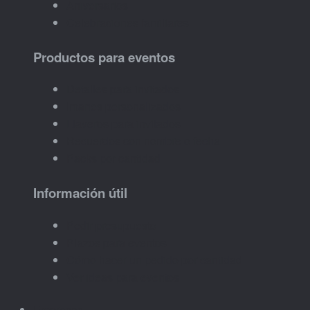
Aniversarios
Celebraciones familiares
Productos para eventos
Detalles para invitados
Imanes personalizados
Llaveros para invitados
Recuerdos con nombre o fecha
Packs por cantidad
Información útil
Pedir presupuesto
Plazos para eventos
Cómo hacer un pedido por cantidad
Ver ideas para eventos
Empresas