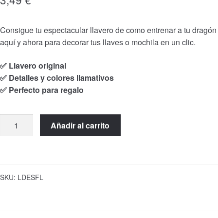
Consigue tu espectacular
llavero de como entrenar a tu dragón
aquí y ahora para decorar tus llaves o mochila en un clic.
✅ Llavero original
✅ Detalles y colores llamativos
✅ Perfecto para regalo
Llavero
Añadir al carrito
Combinado
Desdentao/Furia
Luminosa
cantidad
SKU:
LDESFL