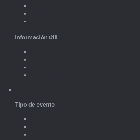
Imanes personalizados
Regalos personalizados
Crear tu idea
Información útil
Cómo funciona
Plazos de personalización
Qué datos tengo que enviar
Ver ideas de productos
Eventos
Tipo de evento
Bodas
Bautizos
Comuniones