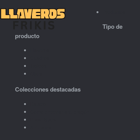
Productos
Tipo de
producto
Llaveros
Cuadros
Trofeos
Otros
Colecciones destacadas
Balatro
Como entrenar a tu dragón
Brawl Stars
Animales