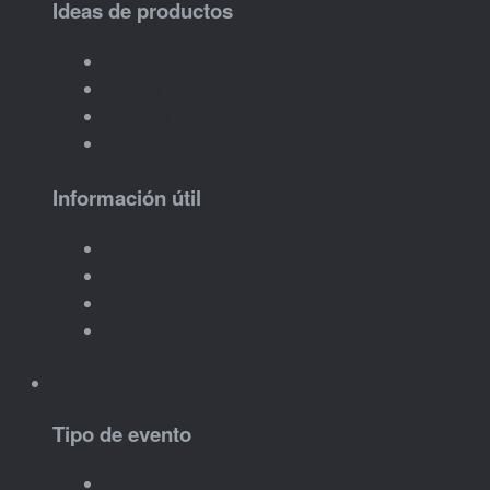
Ideas de productos
Llaveros personalizados
Imanes personalizados
Regalos personalizados
Crear tu idea
Información útil
Cómo funciona
Plazos de personalización
Qué datos tengo que enviar
Ver ideas de productos
Eventos
Tipo de evento
Bodas