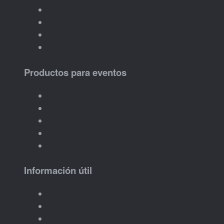
Bautizos
Comuniones
Aniversarios
Celebraciones familiares
Productos para eventos
Detalles para invitados
Imanes personalizados
Llaveros para invitados
Recuerdos con nombre o fecha
Packs por cantidad
Información útil
Pedir presupuesto
Plazos para eventos
Cómo hacer un pedido por cantidad