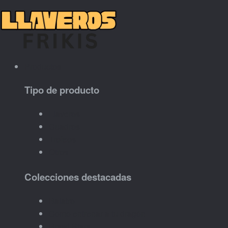
Productos
Tipo de producto
Llaveros
Cuadros
Trofeos
Otros
Colecciones destacadas
Balatro
Como entrenar a tu dragón
Brawl Stars