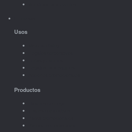
Ver ideas para eventos
Empresas
Usos
Merchandising
Regalos corporativos
Ferias y eventos
Regalos para equipos
Acciones promocionales
Productos
Llaveros con logo
Imanes corporativos
Packs promocionales
Piezas promocionales