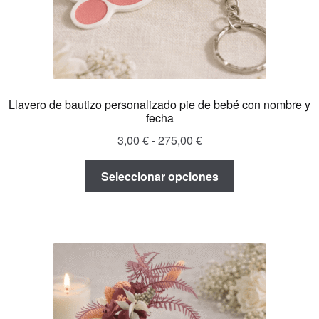
página
de
producto
Llavero de bautizo personalizado pie de bebé con nombre y
fecha
Rango
3,00
€
-
275,00
€
de
Este
precios:
Seleccionar opciones
producto
desde
tiene
3,00 €
múltiples
hasta
variantes.
275,00 €
Las
opciones
se
pueden