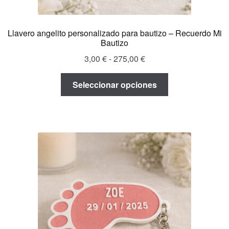
Llavero angelito personalizado para bautizo – Recuerdo Mi
Bautizo
Rango
3,00
€
-
275,00
€
de
Este
precios:
Seleccionar opciones
producto
desde
tiene
3,00 €
múltiples
hasta
variantes.
275,00 €
Las
opciones
se
pueden
elegir
en
la