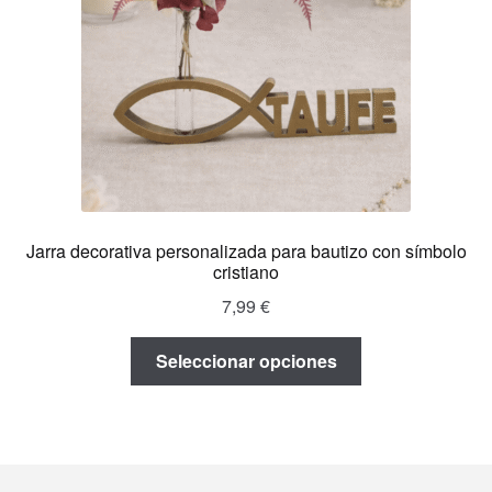
elegir
en
la
página
de
producto
Jarra decorativa personalizada para bautizo con símbolo
cristiano
7,99
€
Seleccionar opciones