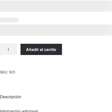
Llavero
Añadir al carrito
de
bautizo
personalizado
con
SKU:
N/D
nombre
y
fecha
Descripción
cantidad
Información adicional