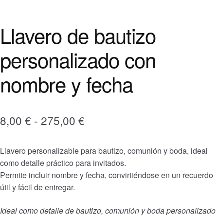
Llavero de bautizo
personalizado con
nombre y fecha
Rango
8,00
€
-
275,00
€
de
Llavero personalizable para bautizo, comunión y boda, ideal
precios:
como detalle práctico para invitados.
desde
Permite incluir nombre y fecha, convirtiéndose en un recuerdo
útil y fácil de entregar.
8,00 €
hasta
Ideal como detalle de bautizo, comunión y boda personalizado