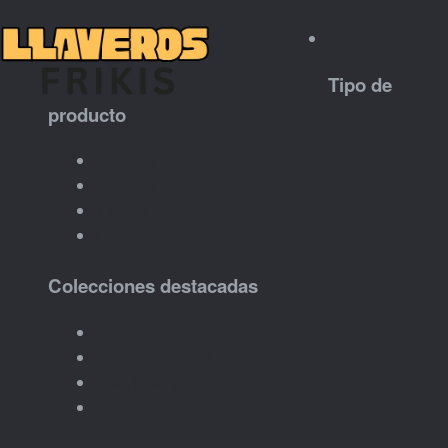
Productos
Tipo de
producto
Llaveros
Cuadros
Trofeos
Otros
Colecciones destacadas
Balatro
Como entrenar a tu dragón
Brawl Stars
Animales