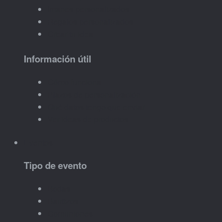
Imanes personalizados
Regalos personalizados
Crear tu idea
Información útil
Cómo funciona
Plazos de personalización
Qué datos tengo que enviar
Ver ideas de productos
Eventos
Tipo de evento
Bodas
Bautizos
Comuniones