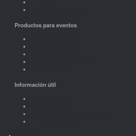
Aniversarios
Celebraciones familiares
Productos para eventos
Detalles para invitados
Imanes personalizados
Llaveros para invitados
Recuerdos con nombre o fecha
Packs por cantidad
Información útil
Pedir presupuesto
Plazos para eventos
Cómo hacer un pedido por cantidad
Ver ideas para eventos
Empresas